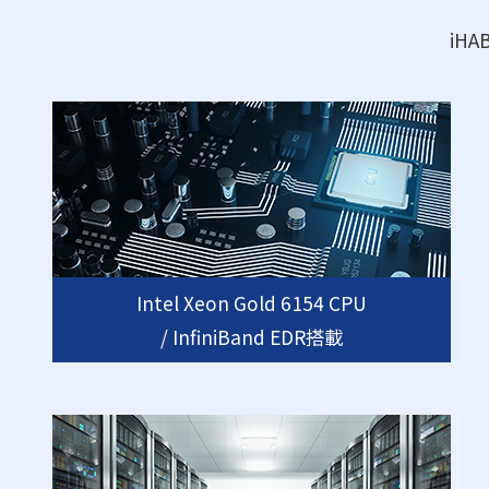
iH
Intel Xeon Gold 6154 CPU
/ InfiniBand EDR搭載